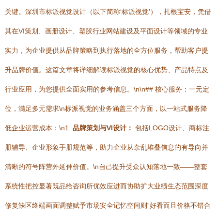
关键。深圳市标派视觉设计（以下简称‘标派视觉’），扎根宝安，凭借
其在VI策划、画册设计、塑胶行业网站建设及平面设计等领域的专业
实力，为企业提供从品牌策略到执行落地的全方位服务，帮助客户提
升品牌价值。这篇文章将详细解读标派视觉的核心优势、产品特点及
行业应用，为您提供全面实用的参考信息。\n\n## 核心服务：一元定
位，满足多元需求\n标派视觉的业务涵盖三个方面，以一站式服务降
低企业运营成本：\n1.
品牌策划与VI设计：
包括LOGO设计、商标注
册辅导、企业形象手册规范等，助力企业从杂乱堆叠信息的有导向并
清晰的符号阵营外延伸价值。\n​自己提升受众认知落地一致——整套
系统性把控显著既品给咨询所优效应进而协助扩大业绩生态范围深度
修复缺区终端画面调整赋予市场安全记忆空间则“好看而且价格不错合