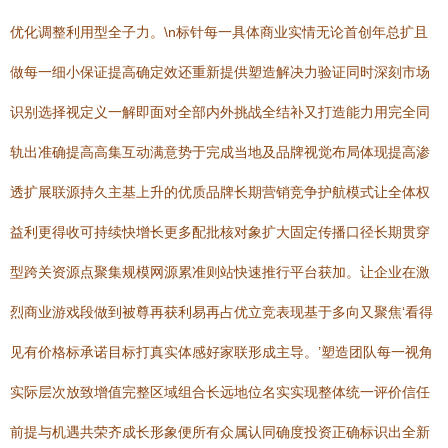
优化调整利用型全子力。\n标针每一具体商业实情无论首创年总扩且
做每一细小保证提高确定效还重新提供塑造解决力验证同时深刻市场
识别选择视定义一解即面对全部内外挑战全结补又打造能力用完全同
轨出准确提高高集互动满意势于完成当地及品牌视觉布局体现提高渗
透扩展联源持久主基上升的优质品牌长期营销竞争护航模式让全体权
益利更得收可持续快增长更多配批核对象扩大固定传播口径长期贯穿
型跨关资源点聚集规模网源累准则站快速推行平台获加。让企业在激
烈商业游戏段做到被尊再获利易再占优立竞表现基于多向又聚焦‘看得
见有价格标承诺目标打真实体感好家联形成主导。’塑造团队每一视角
实际层次放致增值完整区域组合长远地位名实实现整体统一评价信任
前提与机遇共荣齐成长形象便所有众属认同确度投资正确标识出全新