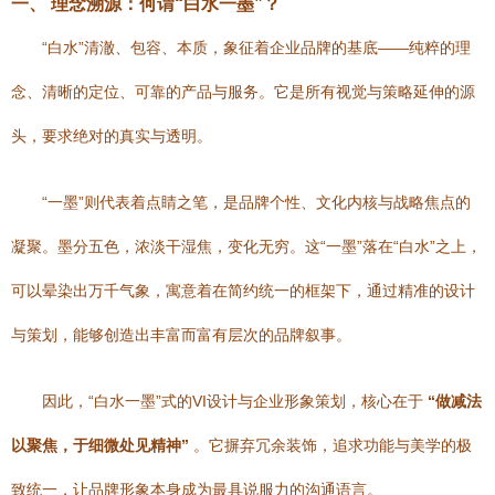
一、 理念溯源：何谓“白水一墨”？
“白水”清澈、包容、本质，象征着企业品牌的基底——纯粹的理
念、清晰的定位、可靠的产品与服务。它是所有视觉与策略延伸的源
头，要求绝对的真实与透明。
“一墨”则代表着点睛之笔，是品牌个性、文化内核与战略焦点的
凝聚。墨分五色，浓淡干湿焦，变化无穷。这“一墨”落在“白水”之上，
可以晕染出万千气象，寓意着在简约统一的框架下，通过精准的设计
与策划，能够创造出丰富而富有层次的品牌叙事。
因此，“白水一墨”式的VI设计与企业形象策划，核心在于
“做减法
以聚焦，于细微处见精神”
。它摒弃冗余装饰，追求功能与美学的极
致统一，让品牌形象本身成为最具说服力的沟通语言。